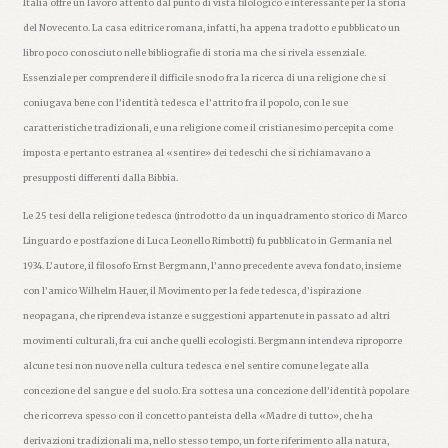
Italia offre un lavoro attento dal punto di vista filologico e interessante per la storia
del Novecento. La casa editrice romana, infatti, ha appena tradotto e pubblicato un
libro poco conosciuto nelle bibliografie di storia ma che si rivela essenziale.
Essenziale per comprendere il difficile snodo fra la ricerca di una religione che si
coniugava bene con l’identità tedesca e l’attrito fra il popolo, con le sue
caratteristiche tradizionali, e una religione come il cristianesimo percepita come
imposta e pertanto estranea al «sentire» dei tedeschi che si richiamavano a
presupposti differenti dalla Bibbia.
Le 25 tesi della religione tedesca (introdotto da un inquadramento storico di Marco
Linguardo e postfazione di Luca Leonello Rimbotti) fu pubblicato in Germania nel
1934. L’autore, il filosofo Ernst Bergmann, l’anno precedente aveva fondato, insieme
con l’amico Wilhelm Hauer, il Movimento per la fede tedesca, d’ispirazione
neopagana, che riprendeva istanze e suggestioni appartenute in passato ad altri
movimenti culturali, fra cui anche quelli ecologisti. Bergmann intendeva riproporre
alcune tesi non nuove nella cultura tedesca e nel sentire comune legate alla
concezione del sangue e del suolo. Era sottesa una concezione dell’identità popolare
che ricorreva spesso con il concetto panteista della «Madre di tutto», che ha
derivazioni tradizionali ma, nello stesso tempo, un forte riferimento alla natura,