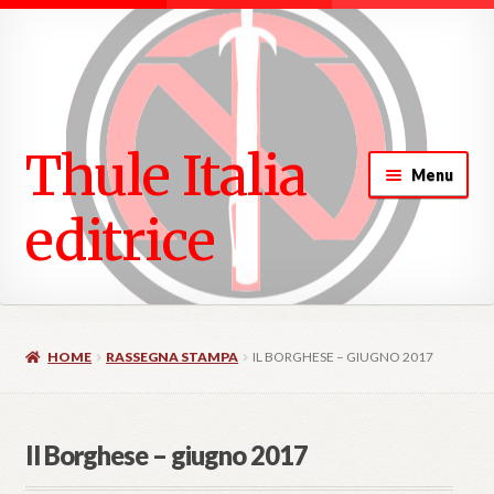
ndi
u
Thule Italia
d
Menu
ndi
editrice
u
d
HOME
RASSEGNA STAMPA
IL BORGHESE – GIUGNO 2017
Il Borghese – giugno 2017