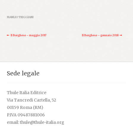
MANLIO TRIGGIANI
Navigazione
Articolo
Articolo
Il Borghese – maggio 2017
Il Borghese – gennaio 2018
articoli
precedente:
successivo:
Sede legale
Thule Italia Editrice
Via Tancredi Cartella, 52
00159 Roma (RM)
P.IVA 09487881006
email: thule@thule-italia.org