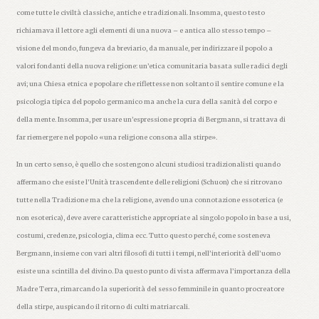
come tutte le civiltà classiche, antiche e tradizionali. Insomma, questo testo
richiamava il lettore agli elementi di una nuova – e antica allo stesso tempo –
visione del mondo, fungeva da breviario, da manuale, per indirizzare il popolo a
valori fondanti della nuova religione: un’etica comunitaria basata sulle radici degli
avi; una Chiesa etnica e popolare che riflettesse non soltanto il sentire comune e la
psicologia tipica del popolo germanico ma anche la cura della sanità del corpo e
della mente. Insomma, per usare un’espressione propria di Bergmann, si trattava di
far riemergere nel popolo «una religione consona alla stirpe».
In un certo senso, è quello che sostengono alcuni studiosi tradizionalisti quando
affermano che esiste l’Unità trascendente delle religioni (Schuon) che si ritrovano
tutte nella Tradizione ma che la religione, avendo una connotazione essoterica (e
non esoterica), deve avere caratteristiche appropriate al singolo popolo in base a usi,
costumi, credenze, psicologia, clima ecc. Tutto questo perché, come sosteneva
Bergmann, insieme con vari altri filosofi di tutti i tempi, nell’interiorità dell’uomo
esiste una scintilla del divino. Da questo punto di vista affermava l’importanza della
Madre Terra, rimarcando la superiorità del sesso femminile in quanto procreatore
della stirpe, auspicando il ritorno di culti matriarcali.