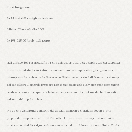
Ernst Bergmann
Le 25 tesi della religione tedesca
Edizioni Thule – Italia, 2017
Pp. 198-€25,00 (thule-italia. org)
Nell’ambito della storiografia il tema del rapporto fra Terzo Reich e Chiesa cattolica
è stato affrontato da vari studiosi ma non è mai stato posto fra gli argomenti di
primo piano delle vicende del Novecento. Già in passato, sin dall’Ottocento, ai tempi
del cancelliere Bismarck, i rapporti non erano stati facili e la visione pangermanista
tendeva a tenere in disparte la fede cattolica ritenendola lontana dai fondamenti
culturali del popolo tedesco.
Ma questa visione nei confronti del cristianesimo in generale, in seguito fatta
propria da componenti vicine al Terzo Reich, non è stata mai espressa nei libri di
storia in termini diretti, ma soltanto per via mediata. Adesso, la casa editrice Thule