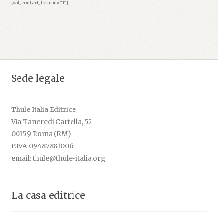
[wd_contact_form id=”1″]
d
Sede legale
Thule Italia Editrice
Via Tancredi Cartella, 52
00159 Roma (RM)
P.IVA 09487881006
email: thule@thule-italia.org
La casa editrice