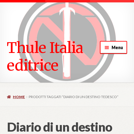
ndi
u
Thule Italia
d
Menu
ndi
editrice
u
d
HOME
PRODOTTI TAGGATI “DIARIO DI UN DESTINO TEDESCO”
Diario di un destino