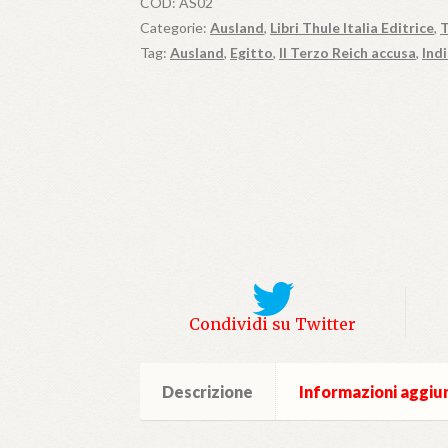
COD:
AS02
Categorie:
Ausland
,
Libri Thule Italia Editrice
,
T
Tag:
Ausland
,
Egitto
,
Il Terzo Reich accusa
,
Ind
Condividi su Twitter
Descrizione
Informazioni aggiu