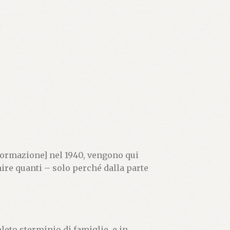
formazione] nel 1940, vengono qui
ire quanti – solo perché dalla parte
pleto sterminio di famiglie, e in