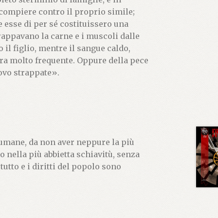
 compiere contro il proprio simile;
 esse di per sé costituissero una
trappavano la carne e i muscoli dalle
o il figlio, mentre il sangue caldo,
ura molto frequente. Oppure della pece
uovo strappate».
e umane, da non aver neppure la più
o nella più abbietta schiavitù, senza
utto e i diritti del popolo sono