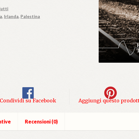
utti
ia
,
Irlanda
,
Palestina
Condividi su Facebook
Aggiungi questo prodot
ntive
Recensioni (0)