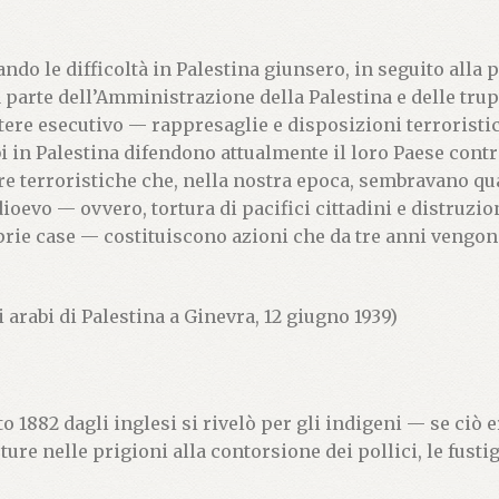
ndo le difficoltà in Palestina giunsero, in seguito alla po
parte dell’Amministrazione della Palestina e delle trup
tere esecutivo — rappresaglie e disposizioni terroristic
i in Palestina difendono attualmente il loro Paese cont
ure terroristiche che, nella nostra epoca, sembravano q
ioevo — ovvero, tortura di pacifici cittadini e distruzio
rie case — costituiscono azioni che da tre anni veng
 arabi di Palestina a Ginevra, 12 giugno 1939)
o 1882 dagli inglesi si rivelò per gli indigeni — se ciò
ure nelle prigioni alla contorsione dei pollici, le fustig