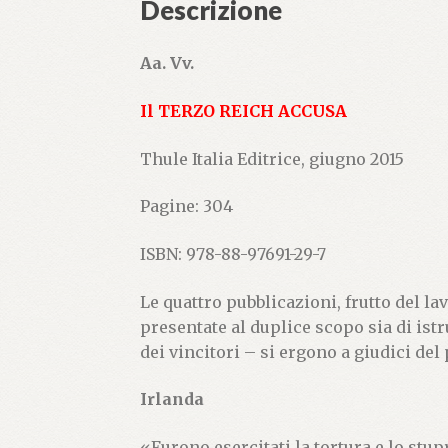
Descrizione
Aa. Vv.
Il TERZO REICH ACCUSA
Thule Italia Editrice, giugno 2015
Pagine: 304
ISBN: 978-88-97691-29-7
Le quattro pubblicazioni, frutto del la
presentate al duplice scopo sia di ist
dei vincitori – si ergono a giudici del
Irlanda
«Furono esercitati la tortura e lo stupr