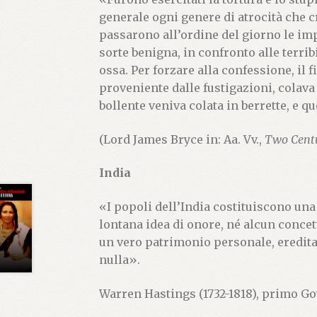
generale ogni genere di atrocità che c
passarono all’ordine del giorno le imp
sorte benigna, in confronto alle terrib
ossa. Per forzare alla confessione, il f
proveniente dalle fustigazioni, colava
bollente veniva colata in berrette, e q
(Lord James Bryce in: Aa. Vv.,
Two Centur
India
«I popoli dell’India costituiscono una
lontana idea di onore, né alcun concett
un vero patrimonio personale, ereditari
nulla».
Warren Hastings (1732-1818), primo Go