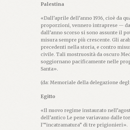
Palestina
«Dall’aprile dell’anno 1936, cioè da qua
proporzioni, vennero intraprese — da 
dall’anno scorso si sono assunte il po
misura sempre più crescente. Gli arab
precedenti nella storia, e contro mis
civile. Tali mostruosità da oscuro Med
soggiornano pacificamente nelle prop
Santa».
(da: Memoriale della delegazione degli
Egitto
«Il nuovo regime instaurato nell’agost
dell’antico Le pene variavano dalle tort
l’“incatramatura” di tre prigionieri».