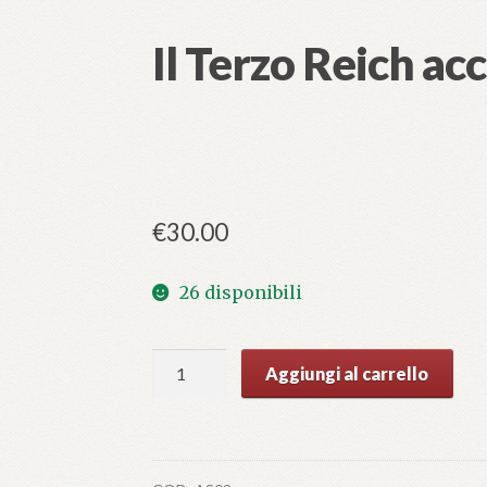
Il Terzo Reich ac
€
30.00
26 disponibili
Il
Aggiungi al carrello
Terzo
Reich
accusa
quantità