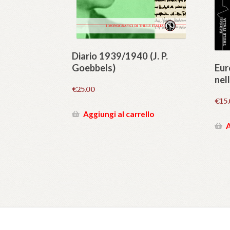
Diario 1939/1940 (J. P.
Goebbels)
Eur
nel
€
25.00
€
15
Aggiungi al carrello
A