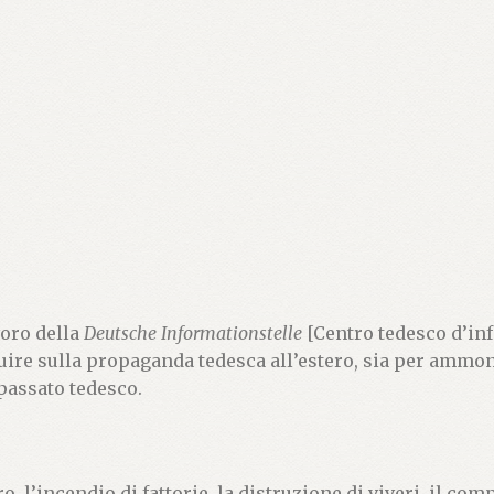
voro della
Deutsche Informationstelle
[Centro tedesco d’in
ruire sulla propaganda tedesca all’estero, sia per ammon
 passato tedesco.
o, l’incendio di fattorie, la distruzione di viveri, il com