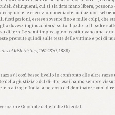
rudeli delinquenti, cui si sia data mano libera, possono
iccagioni e le esecuzioni mediante fucilazione, sebbene
ili fustigazioni, estese sovente fino a mille colpi, che s
iglio doveva inginocchiarsi sotto il padre o il padre sott
 su di loro. Le semi-impiccagioni costituivano una tort
ueste premute quindi sulle teste delle vittime e poi di n
ies of Irish History, 1691-1870
, 1888)
 razza di così basso livello in confronto alle altre razz
o della giustizia e del diritto; essi hanno sempre vissut
o o altro; in India la potenza del dominatore vuol dire t
vernatore Generale delle Indie Orientali