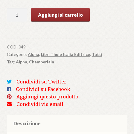
I
Aggiungi al carrello
Fondamenti
del
XIX
secolo
COD:
049
-
Categorie:
Alpha
,
Libri Thule Italia Editrice
,
Tutti
vol.
Tag:
Alpha
,
Chamberlain
II
quantità
Condividi su Twitter
Condividi su Facebook
Aggiungi questo prodotto
Condividi via email
Descrizione