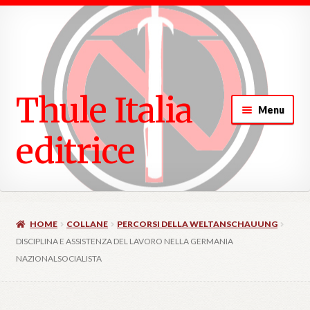
ndi
u
Thule Italia
d
Menu
ndi
editrice
u
d
HOME
COLLANE
PERCORSI DELLA WELTANSCHAUUNG
DISCIPLINA E ASSISTENZA DEL LAVORO NELLA GERMANIA
NAZIONALSOCIALISTA