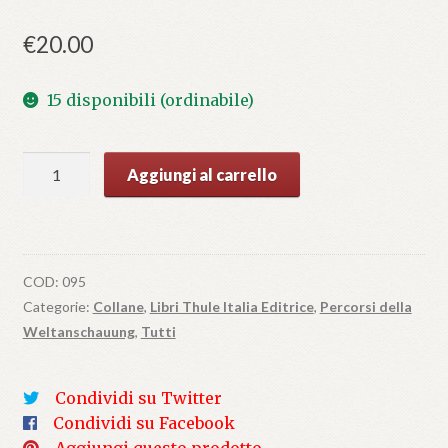
€
20.00
15 disponibili (ordinabile)
Disciplina
Aggiungi al carrello
e
assistenza
del
lavoro
COD:
095
nella
Categorie:
Collane
,
Libri Thule Italia Editrice
,
Percorsi della
Germania
Weltanschauung
,
Tutti
nazionalsocialista
quantità
Condividi su Twitter
Condividi su Facebook