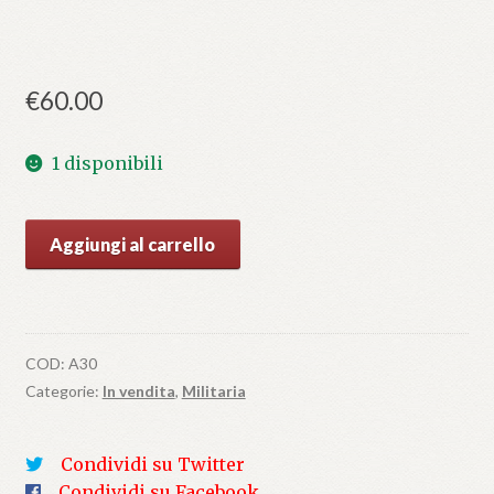
€
60.00
1 disponibili
Deutsch
Aggiungi al carrello
ist
die
Saar
1934
COD:
A30
quantità
Categorie:
In vendita
,
Militaria
Condividi su Twitter
Condividi su Facebook