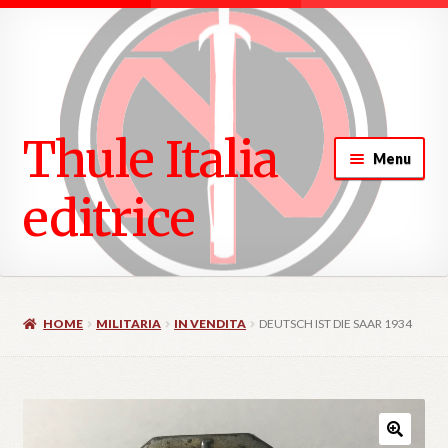
ndi
u
Thule Italia
d
Menu
ndi
editrice
u
d
HOME
MILITARIA
IN VENDITA
DEUTSCH IST DIE SAAR 1934