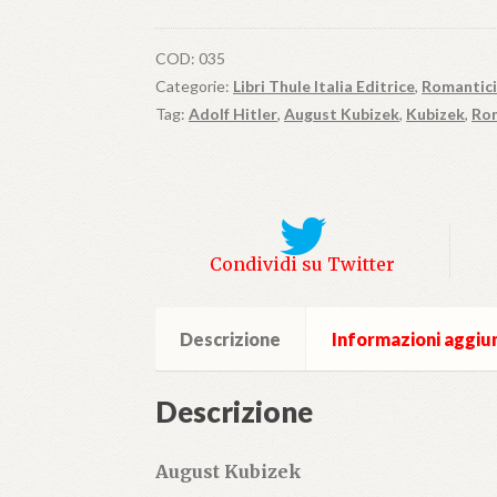
mio
amico
COD:
035
di
Categorie:
Libri Thule Italia Editrice
,
Romantici
gioventù
Tag:
Adolf Hitler
,
August Kubizek
,
Kubizek
,
Rom
quantità
Condividi su Twitter
Descrizione
Informazioni aggiu
Descrizione
August Kubizek