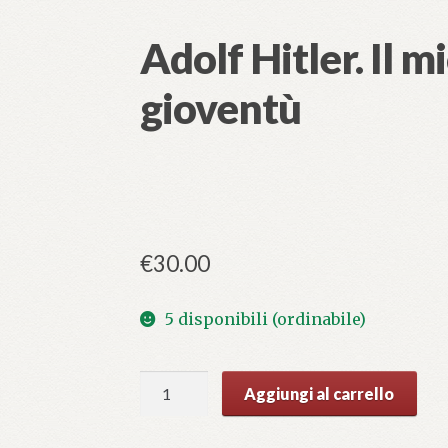
Adolf Hitler. Il m
gioventù
€
30.00
5 disponibili (ordinabile)
Adolf
Aggiungi al carrello
Hitler.
Il