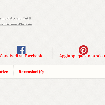
smo d'Acciaio
,
Tutti
anticismo d'Acciaio
Condividi su Facebook
Aggiungi questo prodot
ntive
Recensioni (0)