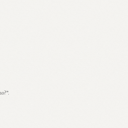
no?”.